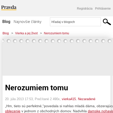
Registrácia
Prihlásenie
Blog
Najnovšie články
Najčítanejšie články
Blog
>
Vierka a jej život
>
Nerozumiem tomu
Najkomentovanejšie články
Zoznam blogov
Komerčné blogy
Nerozumiem tomu
20. júla 2013 17:53
, Prečítané 2 490x,
vierka415
,
Nezaradené
„Hm, tieto sú perfektné,“povedala si nahlas mladá dáma, obzerajúc
oblecenie
v jednom z obchodných domov. Nadvihla
damske nohavi