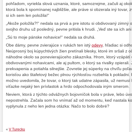
pohľadom, vyriekla slová uznania, ktoré, samozrejme, začuli aj okol
ktorá bola k spomínanej najbližšie, ale práve si obzerala iný tovar, z
si ich sem len položila!“
„Akože položila?!“ nedala sa prvá a pre istotu si obdivovaný zimný o
svojho druhu už posledný, pevne pritisla k hrudi. „Veď ste sa ich ani 
„Sú to moje pánske nohavice!“ nedala sa druhá.
Obe dámy, pevne zvierajúce v rukách ten istý
odevy
, hľadiac si odh
Neúprosný boj kúpychtivých žien pretínali blesky, ktoré im sršali z oč
náhodne okolo sa ponevierajúceho zákazníka. Hrom, ktorý vzápätí ud
obdivovanými nohavicami, ale aj pultom, o ktorý sa rivalky opierali
prekvapenia a potiahla silnejšie. Zovretie jej súperky na chvíľu poľav
korisťou ako štafetový bežec plnou rýchlosťou rozbehla k pokladni.
možno uvedomila, že tovar, o ktorý tak udatne zápasila, už nemusí 
víťazke nejaký ten prívlastok a hrdo odpochodovala iným smerom.
Neviem, ktorá z týchto odvážnych bojovníčok bola v práve, lebo ú
nepostrehla. Začala som ho vnímať až od momentu, keď nastala kol
vyplynula z neho len jedna otázka: Načo to bolo dobré?
«
V Turecku