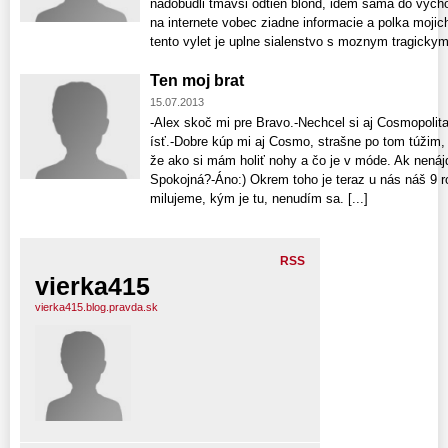
nadobudli tmavsi odtien blond, idem sama do vychod
na internete vobec ziadne informacie a polka mojic
tento vylet je uplne sialenstvo s moznym tragickym
Ten moj brat
15.07.2013
-Alex skoč mi pre Bravo.-Nechcel si aj Cosmopolit
ísť.-Dobre kúp mi aj Cosmo, strašne po tom túžim,
že ako si mám holiť nohy a čo je v móde. Ak nenáj
Spokojná?-Áno:) Okrem toho je teraz u nás náš 9 r
milujeme, kým je tu, nenudím sa. [...]
RSS
vierka415
vierka415.blog.pravda.sk