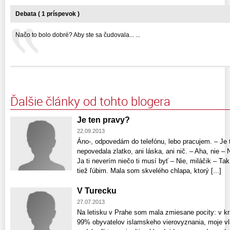
Debata ( 1 príspevok )
Načo to bolo dobré? Aby ste sa čudovala... ...
Ďalšie články od tohto blogera
Je ten pravy?
22.09.2013
Áno-, odpovedám do telefónu, lebo pracujem. – Je ti
nepovedala zlatko, ani láska, ani nič. – Aha, nie – 
Ja ti neverím niečo ti musí byť – Nie, miláčik – T
tiež ľúbim. Mala som skvelého chlapa, ktorý [...]
V Turecku
27.07.2013
Na letisku v Prahe som mala zmiesane pocity: v kra
99% obyvatelov islamskeho vierovyznania, moje vl