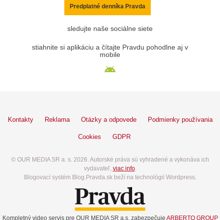
Predplatné denníka Pravda
sledujte naše sociálne siete
stiahnite si aplikáciu a čítajte Pravdu pohodlne aj v
mobile
Kontakty
Reklama
Otázky a odpovede
Podmienky používania
Cookies
GDPR
© OUR MEDIA SR a. s. 2026. Autorské práva sú vyhradené a vykonáva ich
vydavateľ,
viac info
.
Blogovací systém Blog.Pravda.sk beží na technológií Wordpress.
Kompletný video servis pre OUR MEDIA SR a.s. zabezpečuje
ARBERTO GROUP